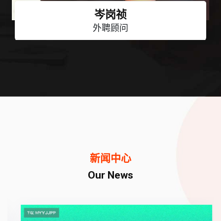
岑岗祯
外聘顾问
新闻中心
Our News