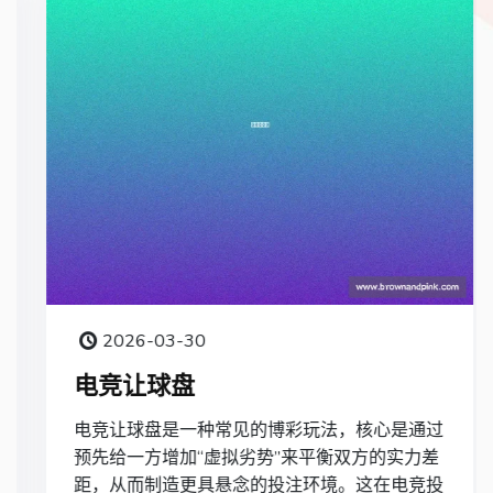
2026-03-30
电竞让球盘
电竞让球盘是一种常见的博彩玩法，核心是通过
预先给一方增加“虚拟劣势”来平衡双方的实力差
距，从而制造更具悬念的投注环境。这在电竞投