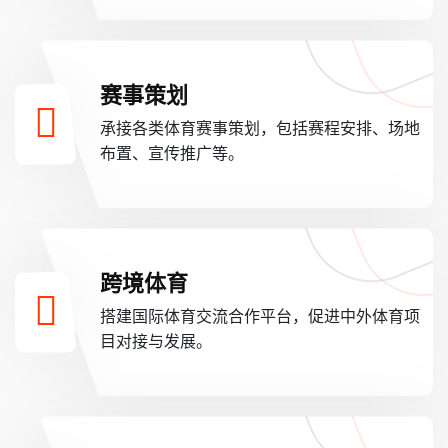
赛事策划
承接各类体育赛事策划，包括赛程安排、场地
布置、宣传推广等。
跨境体育
搭建国际体育交流合作平台，促进中外体育项
目对接与发展。