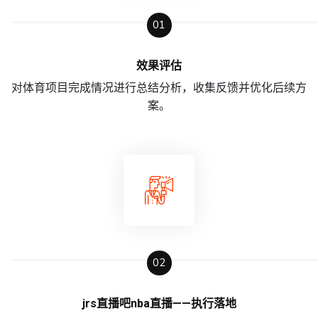
01
效果评估
对体育项目完成情况进行总结分析，收集反馈并优化后续方
案。
02
jrs直播吧nba直播——执行落地