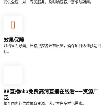
提供全程一对一专属服务，及时响应客户需求与疑问。
效果保障
以结果为导向，严格把控各环节质量，确保项目达到预期目
标。
88直播nba免费高清直播在线看——资源广
泛
整合国内外优质体育资源，满足客户多样化需求。