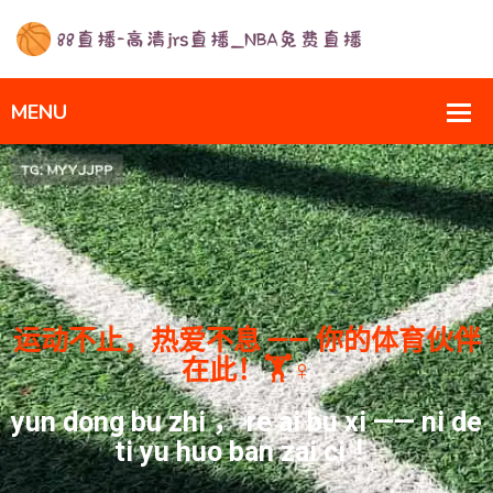
运动不止，热爱不息 —— 你的体育伙伴
在此！🏋️♀️
yun dong bu zhi ， re ai bu xi —— ni de
ti yu huo ban zai ci ！️️