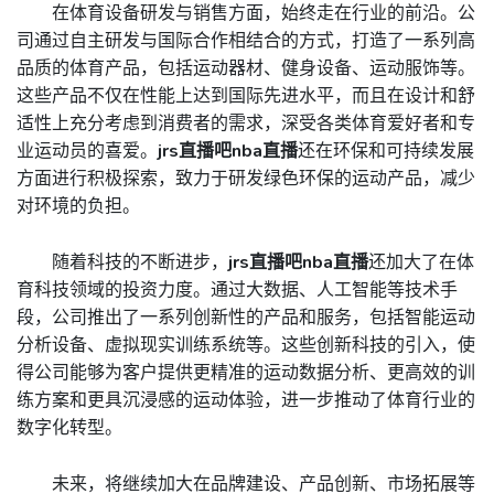
在体育设备研发与销售方面，始终走在行业的前沿。公
司通过自主研发与国际合作相结合的方式，打造了一系列高
品质的体育产品，包括运动器材、健身设备、运动服饰等。
这些产品不仅在性能上达到国际先进水平，而且在设计和舒
适性上充分考虑到消费者的需求，深受各类体育爱好者和专
业运动员的喜爱。
jrs直播吧nba直播
还在环保和可持续发展
方面进行积极探索，致力于研发绿色环保的运动产品，减少
对环境的负担。
随着科技的不断进步，
jrs直播吧nba直播
还加大了在体
育科技领域的投资力度。通过大数据、人工智能等技术手
段，公司推出了一系列创新性的产品和服务，包括智能运动
分析设备、虚拟现实训练系统等。这些创新科技的引入，使
得公司能够为客户提供更精准的运动数据分析、更高效的训
练方案和更具沉浸感的运动体验，进一步推动了体育行业的
数字化转型。
未来，将继续加大在品牌建设、产品创新、市场拓展等