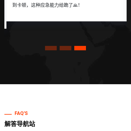
到卡顿，这种应急能力给跪了🙏！
FAQ'S
解答导航站