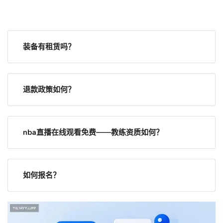
装备有租赁吗？
退款政策如何？
nba直播在线观看免费——教练资质如何？
如何报名？