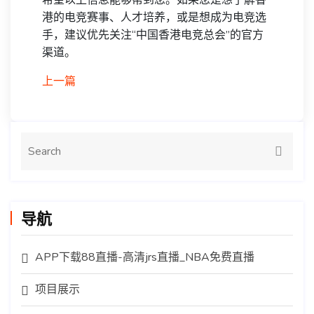
港的电竞赛事、人才培养，或是想成为电竞选
手，建议优先关注“中国香港电竞总会”的官方
渠道。
上一篇
导航
APP下载88直播-高清jrs直播_NBA免费直播
项目展示