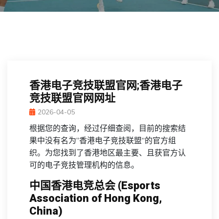
香港电子竞技联盟官网;香港电子
竞技联盟官网网址
2026-04-05
根据您的查询，经过仔细查阅，目前的搜索结
果中没有名为“香港电子竞技联盟”的官方组
织。为您找到了香港地区最主要、且获官方认
可的电子竞技管理机构的信息。
中国香港电竞总会 (Esports
Association of Hong Kong,
China)