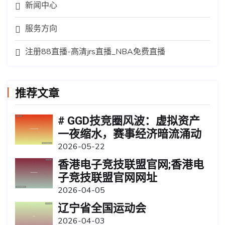
新闻中心
服务方向
注册88直播-高清jrs直播_NBA免费直播
推荐文章
# GGD技竞圈风波：虚拟资产
一夜缩水，赛事经济暗流涌动
2026-05-22
香港电子竞技联盟官网;香港电
子竞技联盟官网网址
2026-04-05
辽宁省全国运动会
2026-04-03