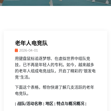
老年人电竞队
2026-04-01
用键盘鼠标追逐梦想、在虚拟世界中组队竞
技，已不再是年轻人的专利。如今，越来越多
的老年人组成电竞战队，开启了精彩的“银发电
竞”生活。
下面这个表格，帮你快速了解几支活跃的老年
电竞队。
|
战队/活动名称
|
地区
|
特点与概况概况
|