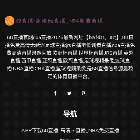
88直播官网nba直播2025最新网址【𝕓𝕒𝕚𝕕𝕦。𝕒𝕘】,88直
播免费高清无延迟足球直播:jrs直播吧低调看直播,nba直播免
费高清直播录像回放,欧洲杯直播,世界杯直播,JRS直播,英超
直播,西甲直播,亚冠直播,欧冠直播,足球视频录像,篮球直
播:NBA直播,CBA直播,篮球视频录像,是88直播信号源最稳
定的体育直播平台。
导航
APP下载88直播-高清jrs直播_NBA免费直播