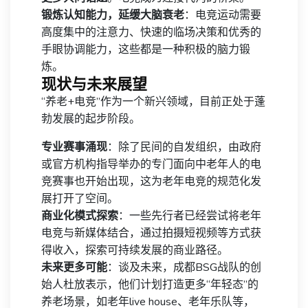
锻炼认知能力，延缓大脑衰老
：电竞运动需要
高度集中的注意力、快速的临场决策和优秀的
手眼协调能力，这些都是一种积极的脑力锻
炼。
现状与未来展望
“养老+电竞”作为一个新兴领域，目前正处于蓬
勃发展的起步阶段。
专业赛事涌现
：除了民间的自发组织，由政府
或官方机构指导举办的专门面向中老年人的电
竞赛事也开始出现，这为老年电竞的规范化发
展打开了空间。
商业化模式探索
：一些先行者已经尝试将老年
电竞与新媒体结合，通过拍摄短视频等方式获
得收入，探索可持续发展的商业路径。
未来更多可能
：谈及未来，成都BSG战队的创
始人杜放表示，他们计划打造更多“年轻态”的
养老场景，如老年live house、老年乐队等，