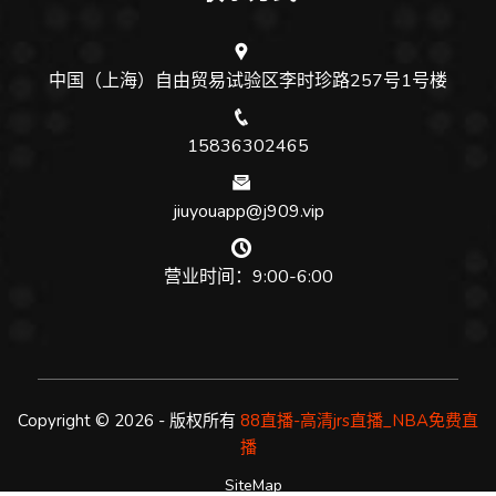
中国（上海）自由贸易试验区李时珍路257号1号楼
15836302465
jiuyouapp@j909.vip
营业时间：9:00-6:00
Copyright © 2026 - 版权所有
88直播-高清jrs直播_NBA免费直
播
SiteMap