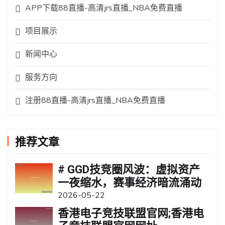
APP下载88直播-高清jrs直播_NBA免费直播
项目展示
新闻中心
服务方向
注册88直播-高清jrs直播_NBA免费直播
推荐文章
# GGD技竞圈风波：虚拟资产
一夜缩水，赛事经济暗流涌动
2026-05-22
香港电子竞技联盟官网;香港电