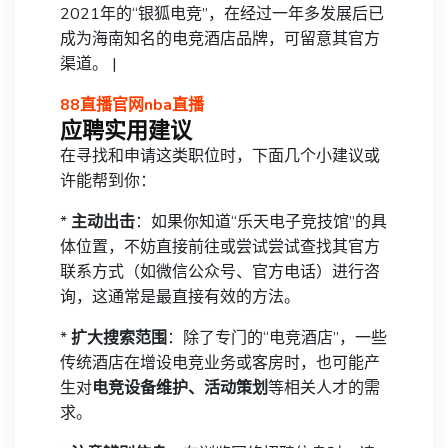
2021年的“银狐电竞”，在经过一年多发展后已
成为海南知名的电竞酒店品牌，可留意其官方
渠道。 |
88直播官网nba直播
应聘实用建议
在寻找和申请这类职位时，下面几个小建议或
许能帮到你：
*
主动出击
：如果你知道“乐天电子竞技馆”的具
体位置，不妨直接前往或尝试尝试查找其官方
联系方式（如微信公众号、官方电话）进行咨
询，这通常是最直接有效的方法。
*
扩大搜索范围
：除了专门的“电竞酒店”，一些
传统酒店在增设电竞业务或客房时，也可能产
生对
电竞设备维护、活动策划
等相关人才的需
求。