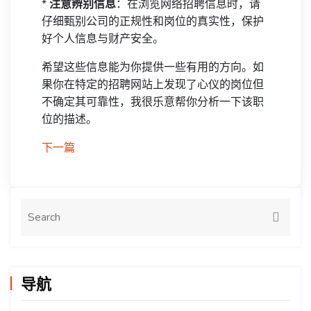
*
注意辨别信息
：在浏览网络招聘信息时，请
仔细甄别公司的正规性和岗位的真实性，保护
好个人信息与财产安全。
希望这些信息能为你提供一些有用的方向。如
果你在特定的招聘网站上发现了心仪的岗位但
不确定其可靠性，我很乐意帮你分析一下该职
位的描述。
下一篇
导航