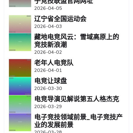
子竞技联盟官网网址
2026-04-05
辽宁省全国运动会
2026-04-03
藏地电竞风云：雪域高原上的
竞技新浪潮
2026-04-02
老年人电竞队
2026-04-01
电竞让球盘
2026-03-30
电竞导演见解说第五人格杰克
2026-03-29
电子竞技领域前景_电子竞技产
业的发展前景
2026-03-28