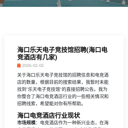
海口乐天电子竞技馆招聘(海口电
竞酒店有几家)
2026-02-02
关于海口乐天电子竞技馆的招聘信息和电竞酒
店的数量，根据目前的搜索结果，我暂时未能
找到“乐天电子竞技馆”的直接招聘公告。我为
你整合了海口电竞酒店行业的一些相关情况和
招聘线索，希望能对你有所帮助。
海口电竞酒店行业现状
市场规模
：电竞酒店作为一种新兴业态，在海