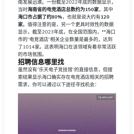
南发展迅速。一份截至2022年底的数据显示，
当时
海南省的电竞酒店总数约为150家
，其中
海口市占据了约80%
，也就是说大约有
120
家
。值得注意的是，另一个更具时效性的数据
显示，截至2023年底，在全国范围内，**海口
市的“电竞酒店”相关企业数量是最多的，达到
了1014家。这表明海口在该领域有着非常活跃
的市场氛围。
招聘信息哪里找
虽然没有“乐天电子竞技馆”的直接信息，但搜
索结果显示海口确实存在电竞酒店相关的招聘
需求，你可以通过以下途径寻找机会：