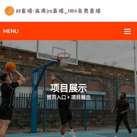
项目展示
首页入口
项目展示