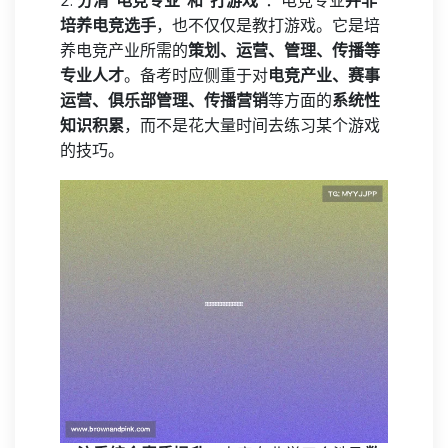
2.
分清“电竞专业”和“打游戏”
：电竞专业
并非
培养电竞选手
，也不仅仅是教打游戏。它是培
养电竞产业所需的
策划、运营、管理、传播等
专业人才
。备考时应侧重于对
电竞产业、赛事
运营、俱乐部管理、传播营销
等方面的
系统性
知识积累
，而不是花大量时间去练习某个游戏
的技巧。