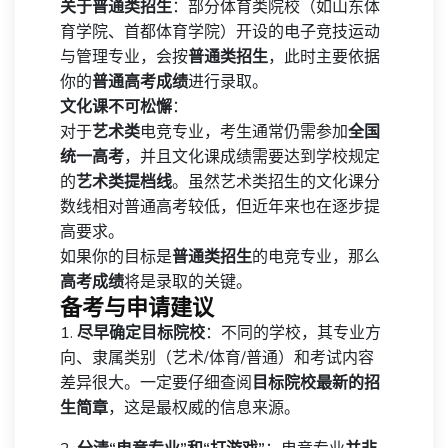
关于普通类招生
：部分体育类院校（如山东体
育学院、首都体育学院）开设的电子竞技运动
与管理专业，会按
普通类招生
，此时主要依据
你的
普通高考成绩
进行录取。
文化课不可松懈
：
对于
艺术类
电竞专业，考生通常仍需参加
全国
统一高考
，并且文化课成绩需要达到学校规定
的
艺术类提档线
。虽然艺术类招生的文化课分
数线相对普通高考较低，但近年来也在逐步提
高要求。
如果你的目标是
普通类招生
的电竞专业，那么
高考成绩
将是录取的关键。
备考与申请建议
1.
尽早确定目标院校
：不同的学校，其专业方
向、隶属类别（艺术/体育/普通）和考试内容
差异很大。一定要仔细查阅
目标院校最新的招
生简章
，这是最权威的信息来源。