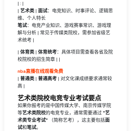
| : |
|
艺术类
|
面试
：电竞知识、时事评论、逻辑思
维、个人特长
笔试
：电竞产业知识、游戏赛事常识、游戏理
解与分析 | 常见于传媒类院校，需参加省级艺
术统考 |
|
体育类
|
体育统考
：具体项目需查看各省及院
校院校的招生简章 | |
nba直播在线观看免费
|
普通类
|
普通高考
| 对文化课成绩要求通常较
高 |
艺术类院校电竞专业考试要点
如果你报考的是中国传媒大学、南京传媒学院
等
艺术类院校
的电竞专业，通常需要通过
"艺
术类专业考试"
（简称艺考），这主要包括
面
试
和
笔试
。