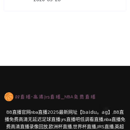
88直播官网nba直播2025最新网址【𝕓𝕒𝕚𝕕𝕦。𝕒𝕘】,88直
播免费高清无延迟足球直播:jrs直播吧低调看直播,nba直播免
费高清直播录像回放,欧洲杯直播,世界杯直播,JRS直播,英超