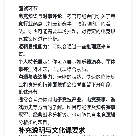
面试环节
：
电竞知识与时事评论
：考官可能会问你关于
电
竞行业热点
（如最新赛事、政策动向）的看
法。你也可能需要现场抽题，对特定的电竞现
象或案例进行分析。
逻辑思维能力
：可能会通过一些
推理题
来考
查。
个人特长展示
：你可以展示如
乐器演奏、军体
拳
等独特才艺，以展现综合素质。
沟通与表达能力
：清晰的表达、快速的临场反
应和良好的精神面貌都会给考官留下好印象。
笔试环节
：
通常会考察你对
电子竞技产业、电竞赛事、游
戏历史
等方面的了解。题目可能涉及
知名赛事
冠军、经典战术分析
等。也可能包含
电竞逻辑
分析
类的题目。
补充说明与文化课要求